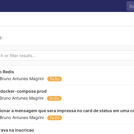
8
o Redis
Bruno Antunes Magrini
To Do
ar docker-compose prod
Bruno Antunes Magrini
To Do
icionar a mensagem que sera impressa no card de status em uma co
Bruno Antunes Magrini
To Do
rava na inscricao