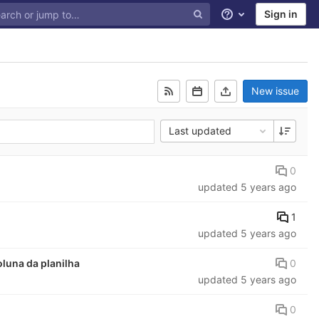
Sign in
Help
New issue
Last updated
0
updated
5 years ago
1
updated
5 years ago
0
luna da planilha
updated
5 years ago
0