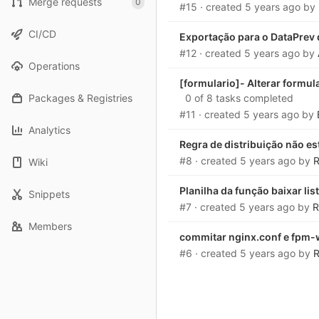
Merge requests
0
#15
· created
5 years ago
by
CI/CD
Exportação para o DataPrev 
#12
· created
5 years ago
by
Operations
[formulario]- Alterar formul
Packages & Registries
0 of 8 tasks completed
#11
· created
5 years ago
by
Analytics
Regra de distribuição não e
#8
· created
5 years ago
by
R
Wiki
Planilha da função baixar lis
Snippets
#7
· created
5 years ago
by
R
Members
commitar nginx.conf e fpm-
#6
· created
5 years ago
by
R