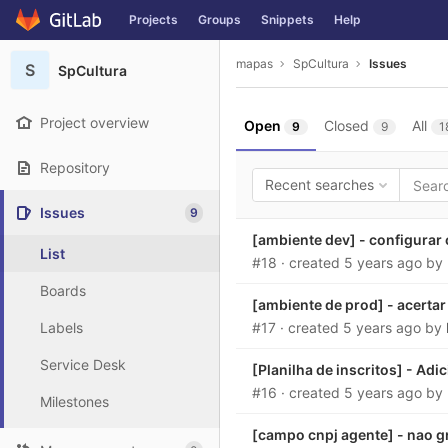
GitLab
Projects
Groups
Snippets
Help
Skip to content
mapas
SpCultura
Issues
S
SpCultura
Project overview
Open
Closed
All
9
9
1
Repository
Recent searches
Issues
9
[ambiente dev] - configurar 
List
#18
· created
5 years ago
by
Boards
[ambiente de prod] - acert
Labels
#17
· created
5 years ago
by
Service Desk
[Planilha de inscritos] - Ad
#16
· created
5 years ago
by
Milestones
[campo cnpj agente] - nao g