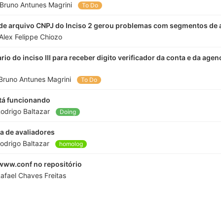
Bruno Antunes Magrini
To Do
de arquivo CNPJ do Inciso 2 gerou problemas com segmentos de a
Alex Felippe Chiozo
ario do inciso III para receber digito verificador da conta e da a
Bruno Antunes Magrini
To Do
stá funcionando
odrigo Baltazar
Doing
ta de avaliadores
odrigo Baltazar
homolog
www.conf no repositório
afael Chaves Freitas