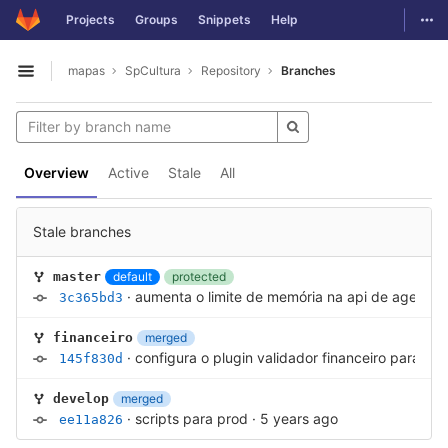
GitLab
Togg
Projects
Groups
Snippets
Help
Skip to content
mapas
SpCultura
Repository
Branches
Open sidebar
Overview
Active
Stale
All
Stale branches
default
protected
master
·
aumenta o limite de memória na api de agentes
3c365bd3
merged
financeiro
·
configura o plugin validador financeiro para n
145f830d
merged
develop
·
scripts para prod
·
5 years ago
ee11a826