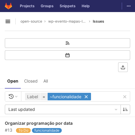
GitLab
Togg
Projects
Groups
Snippets
Help
Skip to content
open-source
wp-evento-mapas-legacy
Issues
Open sidebar
Open
Closed
All
Label
=
~funcionalidade
Last updated
Organizar programação por data
#13
To Do
funcionalidade