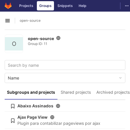
GitLab
To
Projects
Groups
Snippets
Help
Skip to content
open-source
Open sidebar
open-source
O
Group ID: 11
Name
Subgroups and projects
Shared projects
Archived projects
Abaixo Assinados
Ajax Page View
Plugin para contabilizar pageviews por ajax