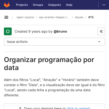
GitLab
Togg
Projects
Groups
Snippets
Help
Skip to content
open-source
wp-evento-mapas-legacy
Issues
#13
Open sidebar
Created
9 years ago
by
@bruno
Issue actions
Organizar programação por
data
Além dos filtros "Local", "Atração" e "Horário" também deve
constar o filtro "Data", e a visualização deve ser igual à do filtro
"Local", sendo cada linha a programação de uma data
diferente.
Drag your designs here or
click to upload
.