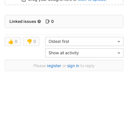
Linked issues
0
👍
0
👎
0
Oldest first
Show all activity
Please
register
or
sign in
to reply