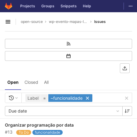
GitLab
Togg
Projects
Groups
Snippets
Help
Skip to content
open-source
wp-evento-mapas-legacy
Issues
Open sidebar
Open
Closed
All
Label
=
~funcionalidade
Due date
Organizar programação por data
#13
To Do
funcionalidade