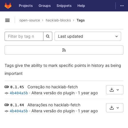
GitLab
Togg
Projects
Groups
Snippets
Help
Skip to content
open-source
hacklab-blocks
Tags
Open sidebar
Last updated
Tags give the ability to mark specific points in history as being
important
Correção no hacklab-fetch
0.1.45
Select 
·
Altera versão do plugin
·
1 year ago
4b404a5b
Alterações no hacklab-fetch
0.1.44
Select 
·
Altera versão do plugin
·
1 year ago
4b404a5b