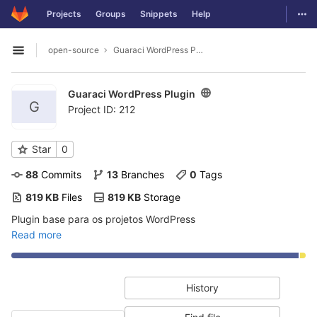
GitLab
Togg
Projects
Groups
Snippets
Help
Skip to content
open-source
Guaraci WordPress Plugin
Open sidebar
Guaraci WordPress Plugin
G
Project ID: 212
Star
0
88
 Commits
13
 Branches
0
 Tags
819 KB
 Files
819 KB
 Storage
Plugin base para os projetos WordPress
Read more
History